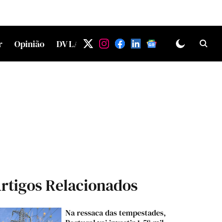
r
Opinião
DV LAB
rtigos Relacionados
Na ressaca das tempestades,