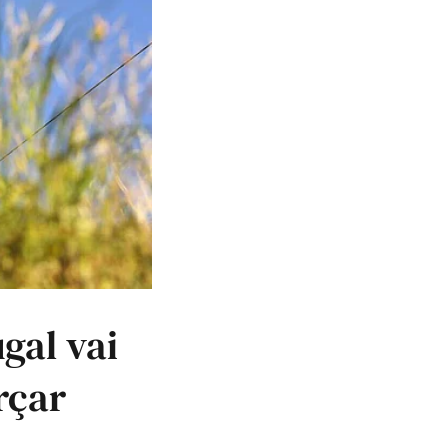
gal vai
rçar