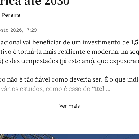
trica até 2030
Pereira
sto 2026, 17:29
nacional vai beneficiar de um investimento de
1,
etivo é torná-la mais resiliente e moderna, na se
) e das tempestades (já este ano), que expuser
co não é tão fiável como deveria ser. É o que in
 vários estudos, como é caso do
“Rel ...
Ver mais