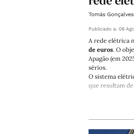
rede elé
Tomás Gonçalves 
Publicado a
:
06 Ago
A rede elétrica 
de euros
. O obj
Apagão (em 2025
sérios.
O sistema elétri
que resultam de