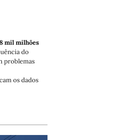
58 mil milhões
quência do
am problemas
dicam os dados