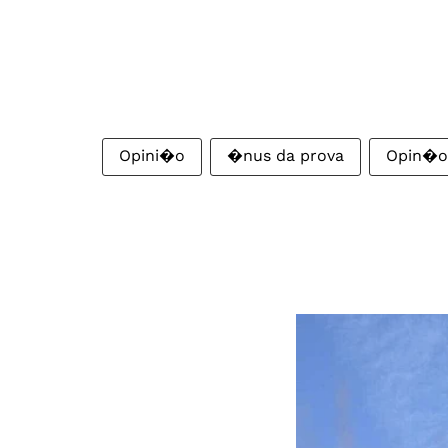
Opini�o
�nus da prova
Opin�o: