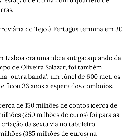
 estação de Coina com o quarteto de
rras.
rroviária do Tejo à Fertagus termina em 30
em Lisboa era uma ideia antiga: aquando da
po de Oliveira Salazar, foi também
 na "outra banda", um túnel de 600 metros
 ficou 33 anos à espera dos comboios.
 cerca de 150 milhões de contos (cerca de
ilhões (250 milhões de euros) foi para as
 criação da sexta via no tabuleiro
 milhões (385 milhões de euros) na