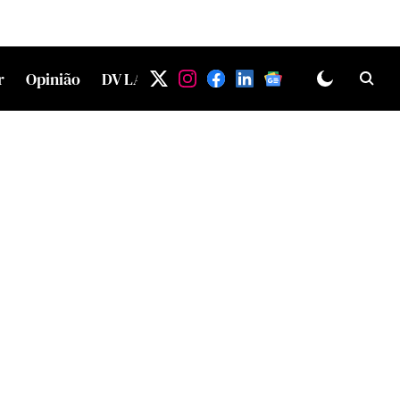
r
Opinião
DV LAB