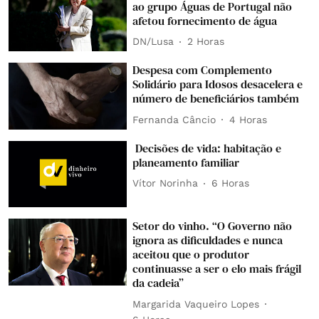
ao grupo Águas de Portugal não
afetou fornecimento de água
DN/Lusa
2 Horas
Despesa com Complemento
Solidário para Idosos desacelera e
número de beneficiários também
Fernanda Câncio
4 Horas
Decisões de vida: habitação e
planeamento familiar
Vítor Norinha
6 Horas
Setor do vinho. “O Governo não
ignora as dificuldades e nunca
aceitou que o produtor
continuasse a ser o elo mais frágil
da cadeia”
Margarida Vaqueiro Lopes