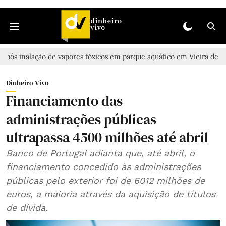
ão de vapores tóxicos em parque aquático em Vieira de Leiria
Cas
Dinheiro Vivo
Financiamento das
administrações públicas
ultrapassa 4500 milhões até abril
Banco de Portugal adianta que, até abril, o
financiamento concedido às administrações
públicas pelo exterior foi de 6012 milhões de
euros, a maioria através da aquisição de títulos
de dívida.