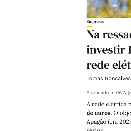
Empresas
Na ressa
investir
rede elé
Tomás Gonçalves 
Publicado a
:
06 Ago
A rede elétrica 
de euros
. O obj
Apagão (em 2025
sérios.