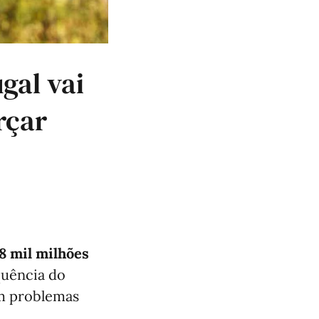
gal vai
rçar
58 mil milhões
quência do
am problemas