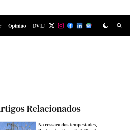
r
Opinião
DV LAB
rtigos Relacionados
Na ressaca das tempestades,