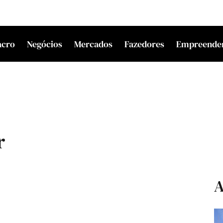
acro
Negócios
Mercados
Fazedores
Empreende
r
A