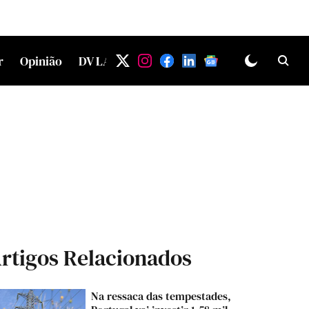
r
Opinião
DV LAB
rtigos Relacionados
Na ressaca das tempestades,