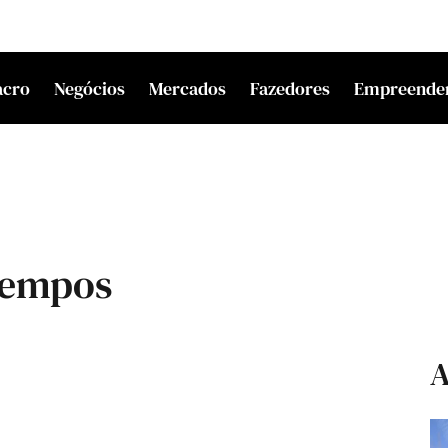
acro
Negócios
Mercados
Fazedores
Empreende
 tempos
A