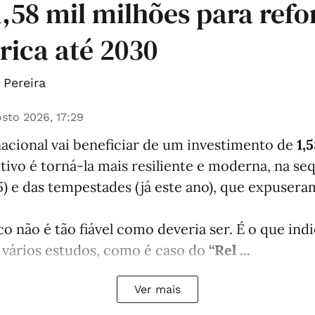
 1,58 mil milhões para refo
trica até 2030
Pereira
sto 2026, 17:29
nacional vai beneficiar de um investimento de
1,
etivo é torná-la mais resiliente e moderna, na se
) e das tempestades (já este ano), que expuser
co não é tão fiável como deveria ser. É o que in
 vários estudos, como é caso do
“Rel ...
Ver mais