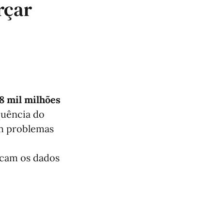
rçar
58 mil milhões
quência do
am problemas
dicam os dados