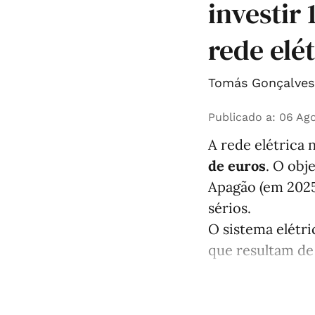
investir
rede elé
Tomás Gonçalves 
Publicado a
:
06 Ago
A rede elétrica 
de euros
. O obj
Apagão (em 2025
sérios.
O sistema elétri
que resultam de