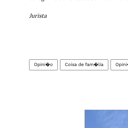
Jurista
Opini�o
Coisa de fam�lia
Opini