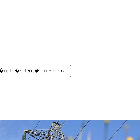
�o: In�s Teot�nio Pereira