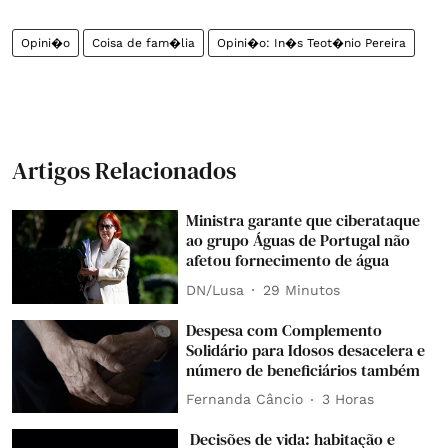
Opini�o
Coisa de fam�lia
Opini�o: In�s Teot�nio Pereira
Artigos Relacionados
Ministra garante que ciberataque
ao grupo Águas de Portugal não
afetou fornecimento de água
DN/Lusa
29 Minutos
Despesa com Complemento
Solidário para Idosos desacelera e
número de beneficiários também
Fernanda Câncio
3 Horas
Decisões de vida: habitação e