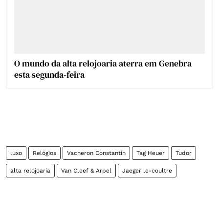
O mundo da alta relojoaria aterra em Genebra
esta segunda-feira
luxo
Relógios
Vacheron Constantin
Tag Heuer
Tudor
alta relojoaria
Van Cleef & Arpel
Jaeger le-coultre