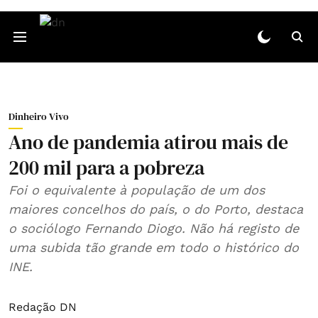
Dinheiro Vivo
Ano de pandemia atirou mais de
200 mil para a pobreza
Foi o equivalente à população de um dos
maiores concelhos do país, o do Porto, destaca
o sociólogo Fernando Diogo. Não há registo de
uma subida tão grande em todo o histórico do
INE.
Redação DN