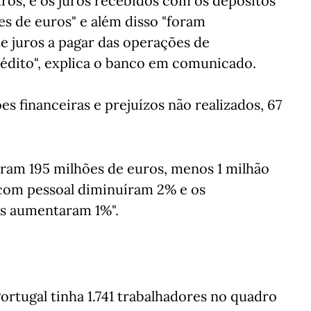
uros, e os juros recebidos com os depósitos
ões de euros" e além disso "foram
e juros a pagar das operações de
rédito", explica o banco em comunicado.
s financeiras e prejuízos não realizados, 67
aram 195 milhões de euros, menos 1 milhão
com pessoal diminuíram 2% e os
os aumentaram 1%".
ortugal tinha 1.741 trabalhadores no quadro