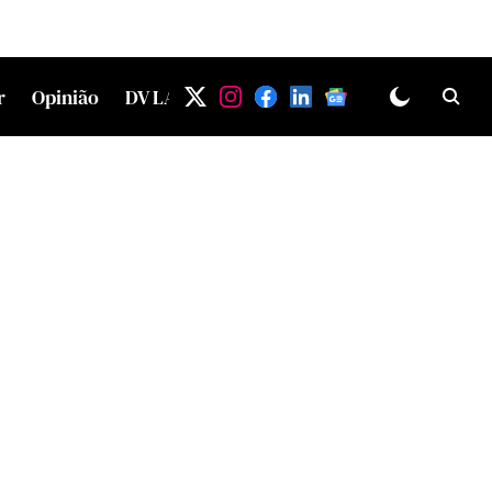
r
Opinião
DV LAB