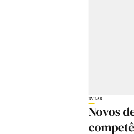
DV LAB
Novos d
competê