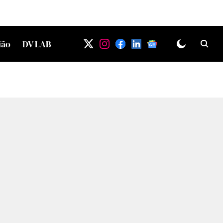
ião
DV LAB