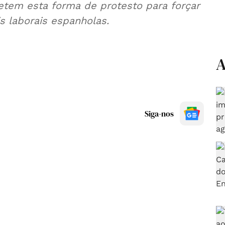
petem esta forma de protesto para forçar
s laborais espanholas.
A
Siga-nos