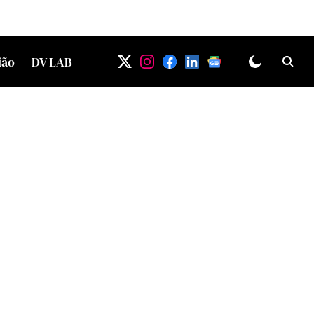
ião
DV LAB