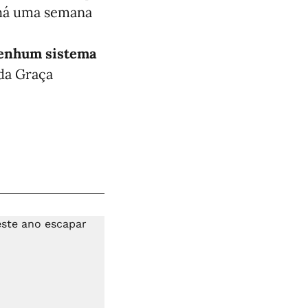
 há uma semana
 nenhum sistema
 da Graça