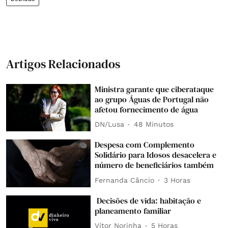
Artigos Relacionados
Ministra garante que ciberataque
ao grupo Águas de Portugal não
afetou fornecimento de água
DN/Lusa
48 Minutos
Despesa com Complemento
Solidário para Idosos desacelera e
número de beneficiários também
Fernanda Câncio
3 Horas
Decisões de vida: habitação e
planeamento familiar
Vítor Norinha
5 Horas