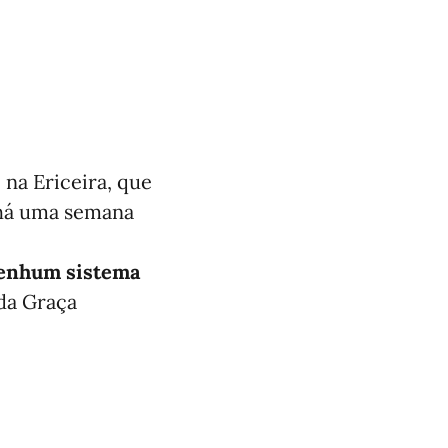
 na Ericeira, que
 há uma semana
 nenhum sistema
 da Graça