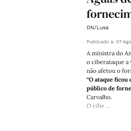
forneci
DN/Lusa
Publicado a
:
07 Ago
A ministra do Am
o ciberataque a
não afetou o fo
“O ataque ficou
público de forn
Carvalho.
O cibe ...