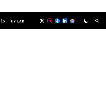
ião
DV LAB