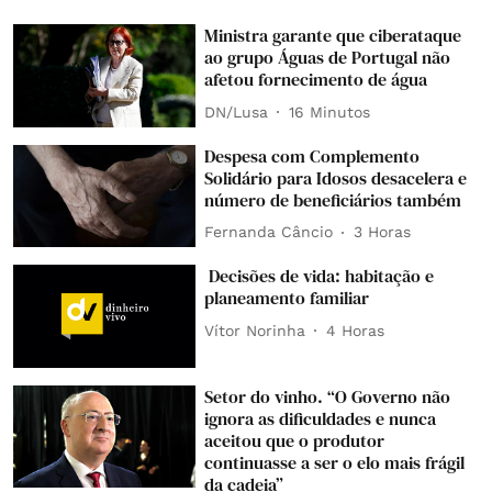
Ministra garante que ciberataque
ao grupo Águas de Portugal não
afetou fornecimento de água
DN/Lusa
16 Minutos
Despesa com Complemento
Solidário para Idosos desacelera e
número de beneficiários também
Fernanda Câncio
3 Horas
Decisões de vida: habitação e
planeamento familiar
Vítor Norinha
4 Horas
Setor do vinho. “O Governo não
ignora as dificuldades e nunca
aceitou que o produtor
continuasse a ser o elo mais frágil
da cadeia”