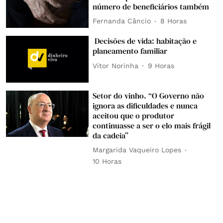
número de beneficiários também
Fernanda Câncio
8 Horas
Decisões de vida: habitação e
planeamento familiar
Vítor Norinha
9 Horas
Setor do vinho. “O Governo não
ignora as dificuldades e nunca
aceitou que o produtor
continuasse a ser o elo mais frágil
da cadeia”
Margarida Vaqueiro Lopes
10 Horas