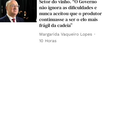
Setor do vinho. “O Governo
não ignora as dificuldades e
nunca aceitou que o produtor
continuasse a ser o elo mais
frágil da cadeia”
Margarida Vaqueiro Lopes
10 Horas