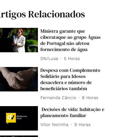
rtigos Relacionados
Ministra garante que
ciberataque ao grupo Águas
de Portugal não afetou
fornecimento de água
DN/Lusa
5 Horas
Despesa com Complemento
Solidário para Idosos
desacelera e número de
beneficiários também
Fernanda Câncio
8 Horas
Decisões de vida: habitação e
planeamento familiar
Vítor Norinha
9 Horas