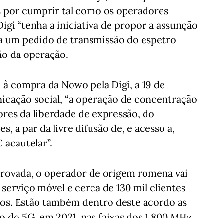
s por cumprir tal como os operadores
igi “tenha a iniciativa de propor a assunção
r a um pedido de transmissão do espetro
ão da operação.
à compra da Nowo pela Digi, a 19 de
icação social, “a operação de concentração
ores da liberdade de expressão, do
s, a par da livre difusão de, e acesso a,
 acautelar”.
provada, o operador de origem romena vai
 serviço móvel e cerca de 130 mil clientes
xos. Estão também dentro deste acordo as
o do 5G, em 2021, nas faixas dos 1.800 MHz,