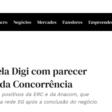
acro
Negócios
Mercados
Fazedores
Empreende
la Digi com parecer
 da Concorrência
 positivos da ERC e da Anacom, que
na rede 5G após a conclusão do negócio.