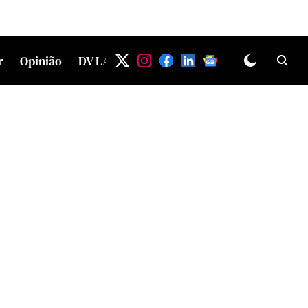
r
Opinião
DV LAB