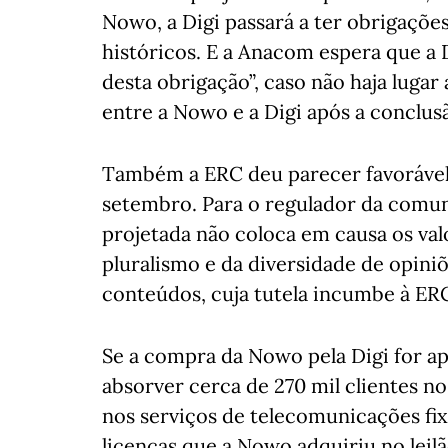
Nowo, a Digi passará a ter obrigaçõe
históricos. E a Anacom espera que a D
desta obrigação”, caso não haja luga
entre a Nowo e a Digi após a conclus
Também a ERC deu parecer favorável 
setembro. Para o regulador da comun
projetada não coloca em causa os val
pluralismo e da diversidade de opiniõe
conteúdos, cuja tutela incumbe à ERC
Se a compra da Nowo pela Digi for a
absorver cerca de 270 mil clientes no
nos serviços de telecomunicações fi
licenças que a Nowo adquiriu no leilã