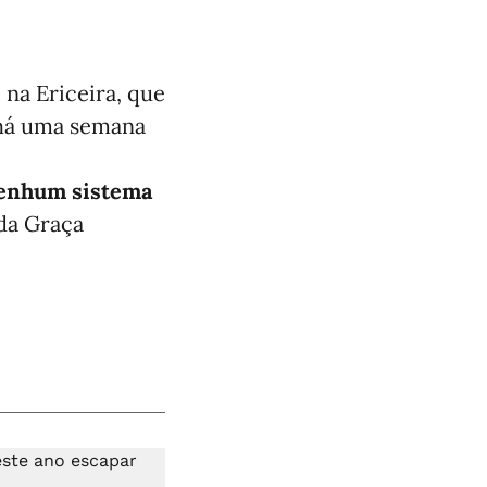
 na Ericeira, que
 há uma semana
 nenhum sistema
 da Graça