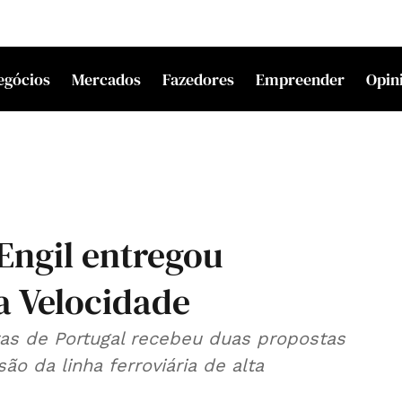
egócios
Mercados
Fazedores
Empreender
Opin
Engil entregou
a Velocidade
ras de Portugal recebeu duas propostas
o da linha ferroviária de alta