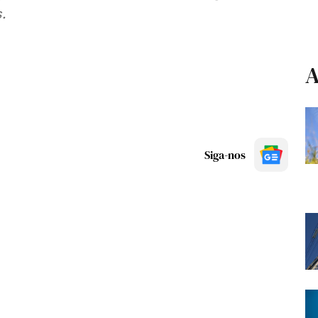
.
A
Siga-nos