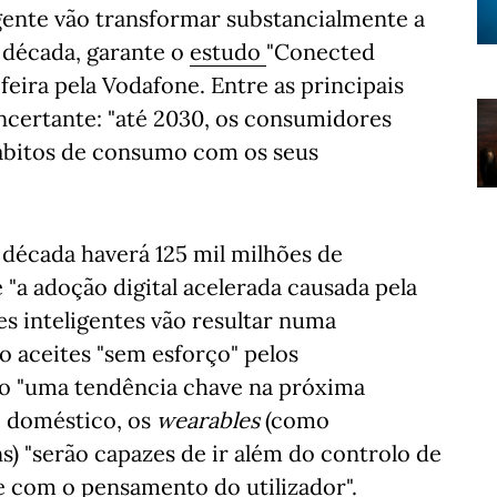
igente vão transformar substancialmente a
 década, garante o
estudo
"Conected
eira pela Vodafone. Entre as principais
ncertante: "até 2030, os consumidores
hábitos de consumo com os seus
 década haverá 125 mil milhões de
 "a adoção digital acelerada causada pela
es inteligentes vão resultar numa
 aceites "sem esforço" pelos
ão "uma tendência chave na próxima
e doméstico, os
wearables
(como
s) "serão capazes de ir além do controlo de
e com o pensamento do utilizador".