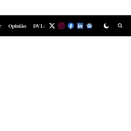
r
Opinião
DV LAB