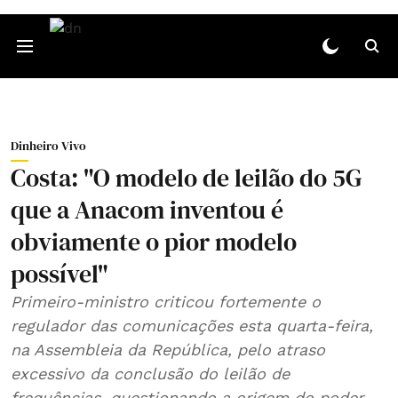
Dinheiro Vivo
Costa: "O modelo de leilão do 5G
que a Anacom inventou é
obviamente o pior modelo
possível"
Primeiro-ministro criticou fortemente o
regulador das comunicações esta quarta-feira,
na Assembleia da República, pelo atraso
excessivo da conclusão do leilão de
frequências, questionando a origem do poder