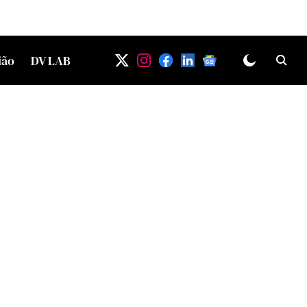
ião
DV LAB