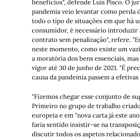
benefícios", defende Luís Pisco. O ju
pandemia veio levantar como perda d
todo o tipo de situações em que há u
consumidor, é necessário introduzir
contrato sem penalização", refere. "E
neste momento, como existe um vazio
a moratória dos bens essenciais, mas 
vigor até 30 de junho de 2021. "É pr
causa da pandemia passem a efetivas 
"Fizemos chegar esse conjunto de sug
Primeiro no grupo de trabalho criado 
europeia e em "nova carta já este an
faria sentido insistir-se na transpo
discutir todos os aspetos relacionad