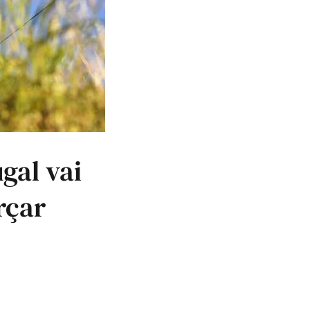
gal vai
rçar