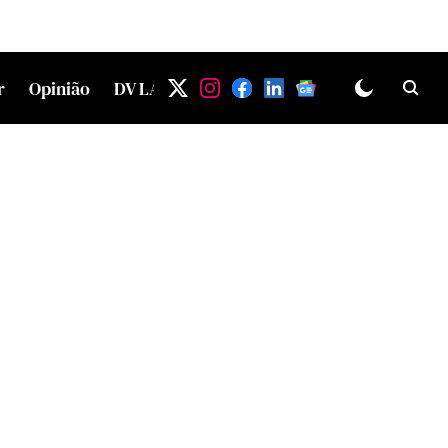
r
Opinião
DV LAB