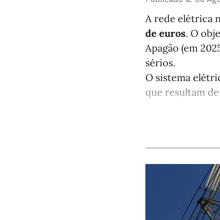
A rede elétrica 
de euros
. O obj
Apagão (em 2025
sérios.
O sistema elétri
que resultam de