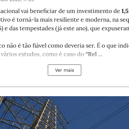
nacional vai beneficiar de um investimento de
1,
etivo é torná-la mais resiliente e moderna, na se
) e das tempestades (já este ano), que expuser
co não é tão fiável como deveria ser. É o que in
 vários estudos, como é caso do
“Rel ...
Ver mais