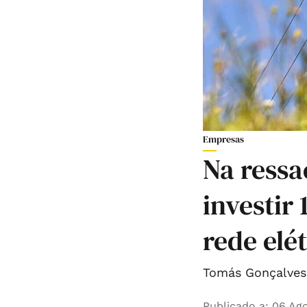
Empresas
Na ressa
investir
rede elé
Tomás Gonçalves 
Publicado a
:
06 Ago