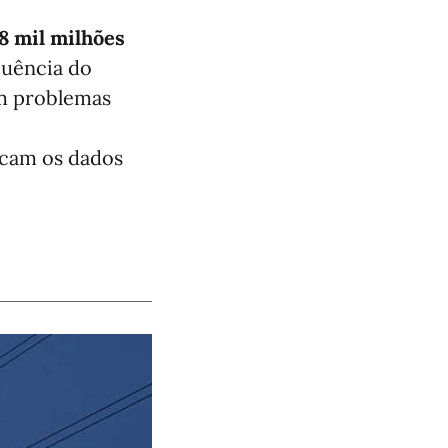
58 mil milhões
quência do
am problemas
dicam os dados