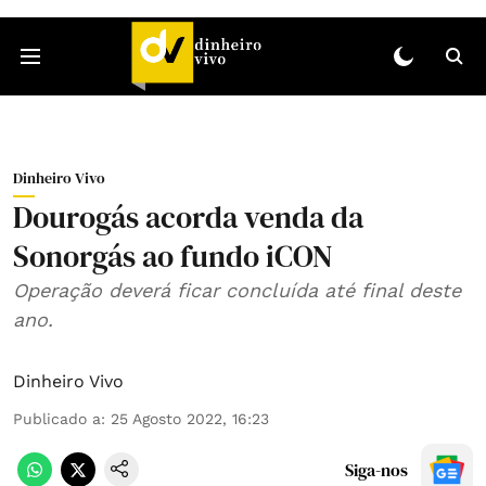
Dinheiro Vivo
Dourogás acorda venda da
Sonorgás ao fundo iCON
Operação deverá ficar concluída até final deste
ano.
Dinheiro Vivo
Publicado a
:
25 Agosto 2022, 16:23
Siga-nos