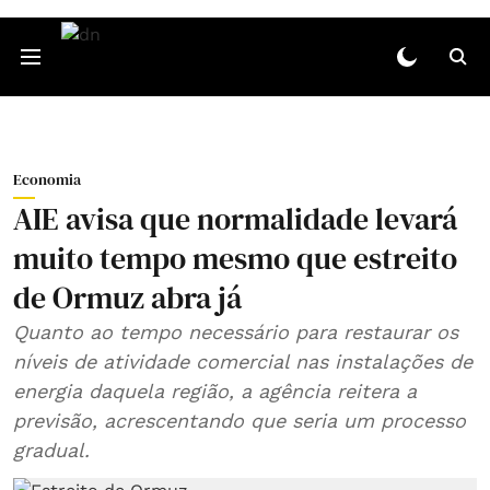
Economia
AIE avisa que normalidade levará
muito tempo mesmo que estreito
de Ormuz abra já
Quanto ao tempo necessário para restaurar os
níveis de atividade comercial nas instalações de
energia daquela região, a agência reitera a
previsão, acrescentando que seria um processo
gradual.