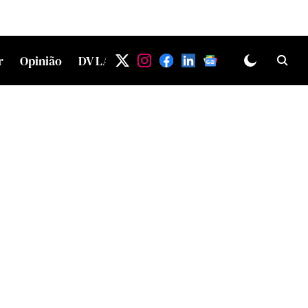
r
Opinião
DV LAB