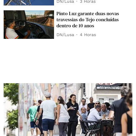
DN/Lusa
3 Horas
Pinto Luz garante duas novas
travessias do Tejo concluídas
dentro de 10 anos
DN/Lusa
4 Horas