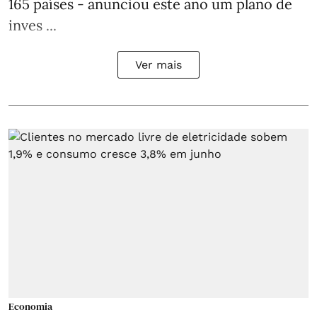
165 países - anunciou este ano um plano de
inves ...
Ver mais
Economia