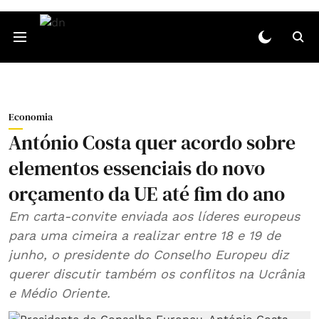
Economia
António Costa quer acordo sobre
elementos essenciais do novo
orçamento da UE até fim do ano
Em carta-convite enviada aos líderes europeus
para uma cimeira a realizar entre 18 e 19 de
junho, o presidente do Conselho Europeu diz
querer discutir também os conflitos na Ucrânia
e Médio Oriente.