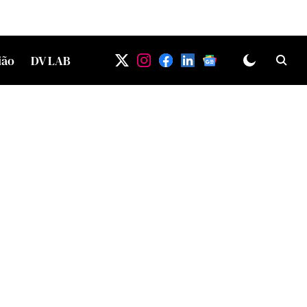
ião
DV LAB