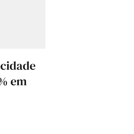
icidade
8% em