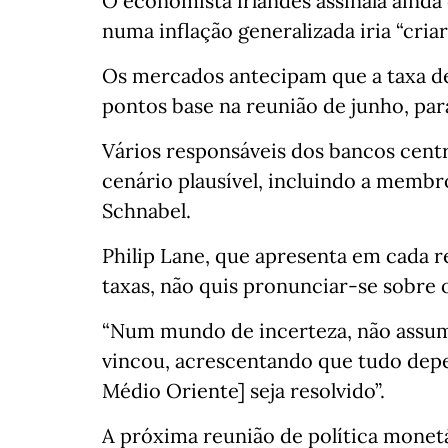
O economista irlandês assinala aind
numa inflação generalizada iria “cria
Os mercados antecipam que a taxa de 
pontos base na reunião de junho, par
Vários responsáveis dos bancos cent
cenário plausível, incluindo a memb
Schnabel.
Philip Lane, que apresenta em cada r
taxas, não quis pronunciar-se sobre 
“Num mundo de incerteza, não assu
vincou, acrescentando que tudo depe
Médio Oriente] seja resolvido”.
A próxima reunião de política monetá