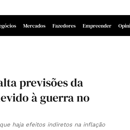
egócios
Mercados
Fazedores
Empreender
Opin
lta previsões da
evido à guerra no
ue haja efeitos indiretos na inflação