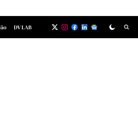
ião
DV LAB