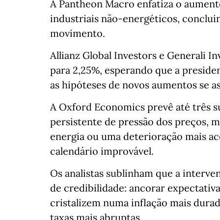
A Pantheon Macro enfatiza o aumento
industriais não‑energéticos, conclui
movimento.
Allianz Global Investors e Generali
para 2,25%, esperando que a preside
as hipóteses de novos aumentos se a
A Oxford Economics prevê até três s
persistente de pressão dos preços, 
energia ou uma deterioração mais a
calendário improvável.
Os analistas sublinham que a interv
de credibilidade: ancorar expectativa
cristalizem numa inflação mais durado
taxas mais abruptas.