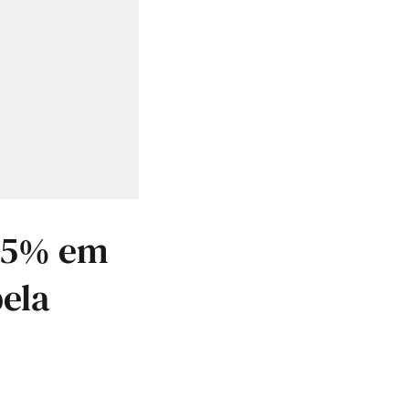
65% em
ela