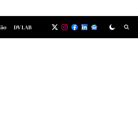
ião
DV LAB