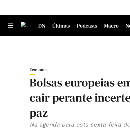
DN
Últimas
Podcasts
Macro
N
Economia
Bolsas europeias em
cair perante incert
paz
Na agenda para esta sexta-feira d