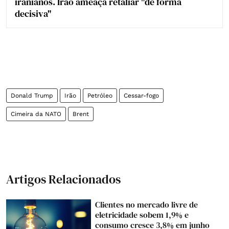
iranianos. Irão ameaça retaliar "de forma
decisiva"
Donald Trump
Irão
Petróleo
Cessar-fogo
Cimeira da NATO
Brent
Artigos Relacionados
Clientes no mercado livre de
eletricidade sobem 1,9% e
consumo cresce 3,8% em junho