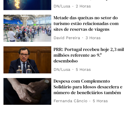
DN/Lusa
2 Horas
Metade das queixas no setor do
turismo estão relacionadas com
sites de reservas de viagens
David Pereira
3 Horas
PRR: Portugal recebeu hoje 2,3 mil
milhões referente ao 9.º
desembolso
DN/Lusa
5 Horas
Despesa com Complemento
Solidário para Idosos desacelera e
número de beneficiários também
Fernanda Câncio
5 Horas