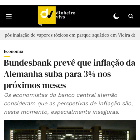
o de vapores tóxicos em parque aquático em Vieira de Leiria
Casa
Economia
Bundesbank prevê que inflação da
Alemanha suba para 3% nos
próximos meses
Os economistas do banco central alemão
consideram que as perspetivas de inflação são,
neste momento, especialmente inseguras.