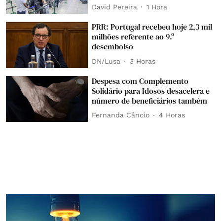
David Pereira
1 Hora
PRR: Portugal recebeu hoje 2,3 mil
milhões referente ao 9.º
desembolso
DN/Lusa
3 Horas
Despesa com Complemento
Solidário para Idosos desacelera e
número de beneficiários também
Fernanda Câncio
4 Horas