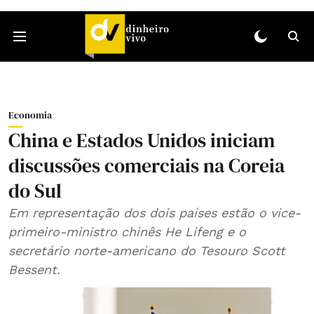
Economia
China e Estados Unidos iniciam
discussões comerciais na Coreia
do Sul
Em representação dos dois países estão o vice-
primeiro-ministro chinês He Lifeng e o
secretário norte-americano do Tesouro Scott
Bessent.