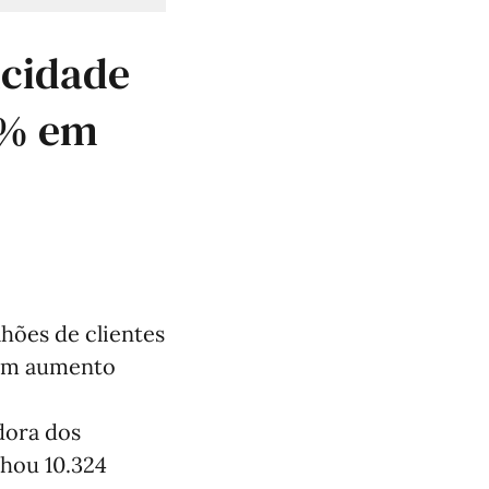
icidade
8% em
lhões de clientes
 um aumento
dora dos
nhou 10.324