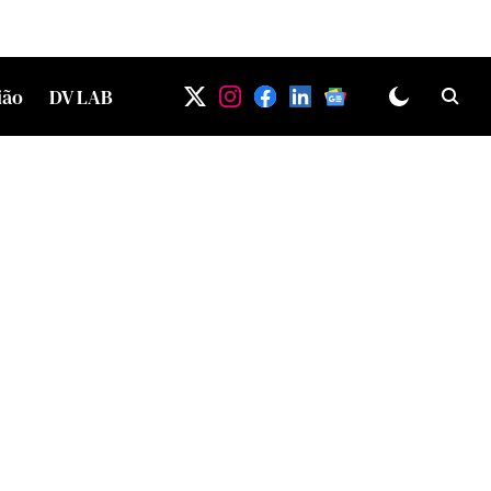
ião
DV LAB