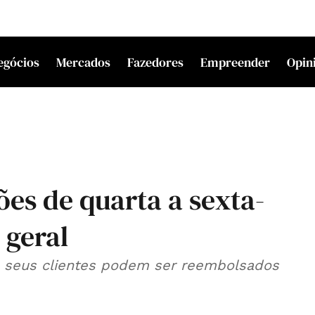
egócios
Mercados
Fazedores
Empreender
Opin
es de quarta a sexta-
 geral
 seus clientes podem ser reembolsados