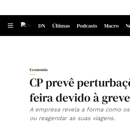
DN
Últimas
Podcasts
Macro
N
Economia
CP prevê perturbaçõ
feira devido à greve
A empresa revela a forma como os
ou reagendar as suas viagens.