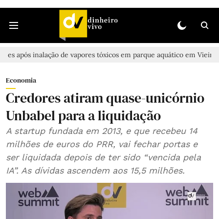
alação de vapores tóxicos em parque aquático em Vieira de Leiria
Economia
Credores atiram quase-unicórnio
Unbabel para a liquidação
A startup fundada em 2013, e que recebeu 14
milhões de euros do PRR, vai fechar portas e
ser liquidada depois de ter sido “vencida pela
IA”. As dívidas ascendem aos 15,5 milhões.