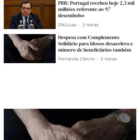
PRR: Portugal recebeu hoje 2,3 mil
milhões referente ao 9.º
desembolso
DN/Lusa
3 Horas
Despesa com Complemento
Solidário para Idosos desacelera e
número de beneficiários também
Fernanda Câncio
3 Horas