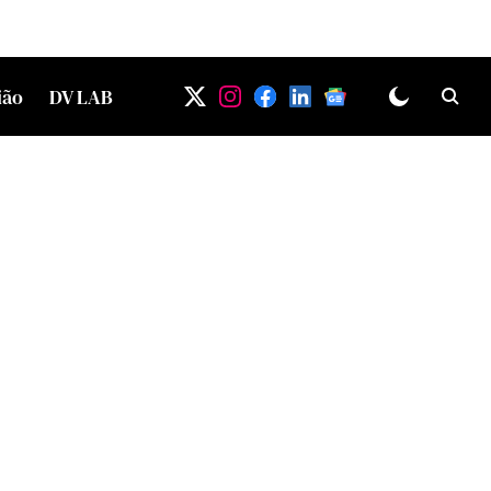
ião
DV LAB