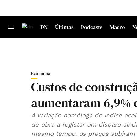
DN
Últimas
Podcasts
Macro
N
Economia
Custos de construç
aumentaram 6,9% 
A variação homóloga do índice acel
de obra a registar um disparo ain
mesmo tempo, os preços subiram 