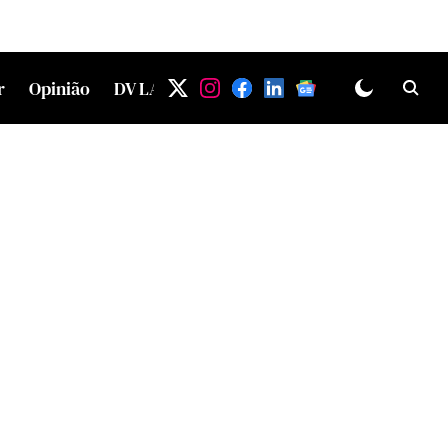
r
Opinião
DV LAB