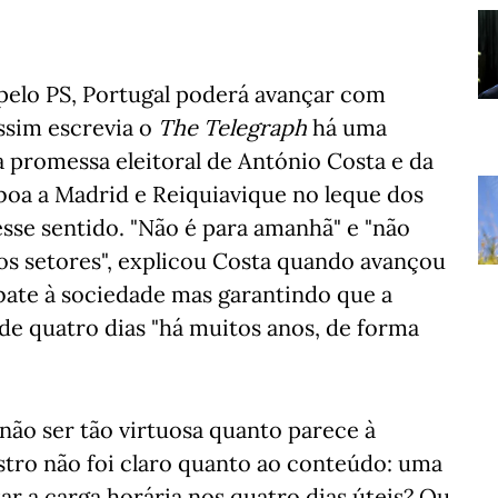
pelo PS, Portugal poderá avançar com
ssim escrevia o
The Telegraph
há uma
a promessa eleitoral de António Costa e da
isboa a Madrid e Reiquiavique no leque dos
se sentido. "Não é para amanhã" e "não
os setores", explicou Costa quando avançou
bate à sociedade mas garantindo que a
de quatro dias "há muitos anos, de forma
 não ser tão virtuosa quanto parece à
stro não foi claro quanto ao conteúdo: uma
r a carga horária nos quatro dias úteis? Ou