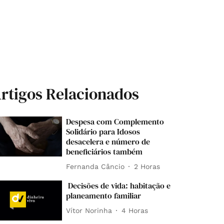
rtigos Relacionados
Despesa com Complemento
Solidário para Idosos
desacelera e número de
beneficiários também
Fernanda Câncio
2 Horas
Decisões de vida: habitação e
planeamento familiar
Vítor Norinha
4 Horas