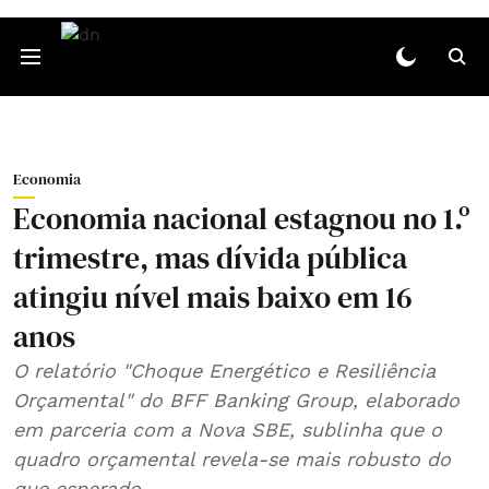
Economia
Economia nacional estagnou no 1.º
trimestre, mas dívida pública
atingiu nível mais baixo em 16
anos
O relatório "Choque Energético e Resiliência
Orçamental" do BFF Banking Group, elaborado
em parceria com a Nova SBE, sublinha que o
quadro orçamental revela‑se mais robusto do
que esperado.