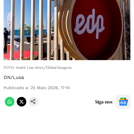
FOTO: André Luís Alves/Global Imagens
DN/Lusa
Publicado a
:
25 Maio 2026, 17:14
Siga-nos