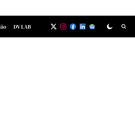
ião
DV LAB