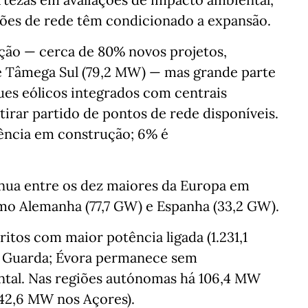
ões de rede têm condicionado a expansão.
ão — cerca de 80% novos projetos,
e Tâmega Sul (79,2 MW) — mas grande parte
ques eólicos integrados com centrais
 tirar partido de pontos de rede disponíveis.
ência em construção; 6% é
nua entre os dez maiores da Europa em
omo Alemanha (77,7 GW) e Espanha (33,2 GW).
ritos com maior potência ligada (1.231,1
 e Guarda; Évora permanece sem
ntal. Nas regiões autónomas há 106,4 MW
42,6 MW nos Açores).