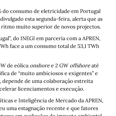
% do consumo de eletricidade em Portugal
ivulgado esta segunda-feira, alerta que as
ritmo muito superior de novos projectos.
tugal”, do INEGI em parceria com a APREN,
TWh face a um consumo total de 53,1 TWh
GW de eólica
onshore
e 2 GW
offshore
até
ifica de “muito ambiciosos e exigentes” e
s, depende de uma colaboração estreita
acelerar licenciamentos e execução.
íticas e Inteligência de Mercado da APREN,
reu uma estagnação recente e que fatores
rtezas em avaliações de impacto ambiental,