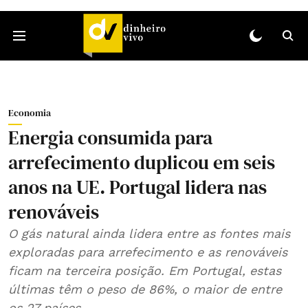
Economia
Energia consumida para
arrefecimento duplicou em seis
anos na UE. Portugal lidera nas
renováveis
O gás natural ainda lidera entre as fontes mais
exploradas para arrefecimento e as renováveis
ficam na terceira posição. Em Portugal, estas
últimas têm o peso de 86%, o maior de entre
os 27 países.