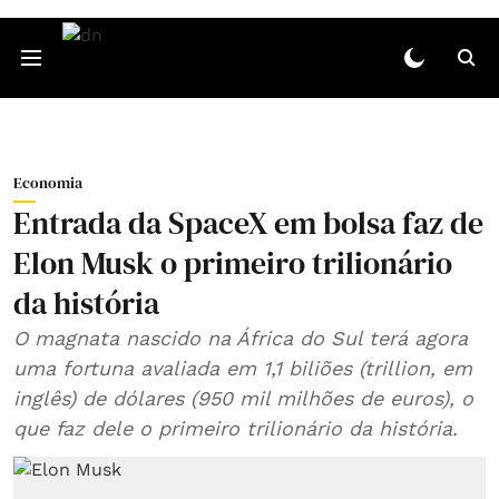
Economia
Entrada da SpaceX em bolsa faz de
Elon Musk o primeiro trilionário
da história
O magnata nascido na África do Sul terá agora
uma fortuna avaliada em 1,1 biliões (trillion, em
inglês) de dólares (950 mil milhões de euros), o
que faz dele o primeiro trilionário da história.