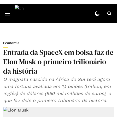
Economia
Entrada da SpaceX em bolsa faz de
Elon Musk o primeiro trilionário
da história
O magnata nascido na África do Sul terá agora
uma fortuna avaliada em 1,1 biliões (trillion, em
inglês) de dólares (950 mil milhões de euros), o
que faz dele o primeiro trilionário da história.