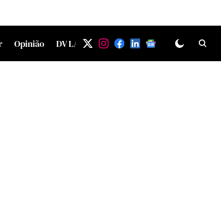
r
Opinião
DV LAB