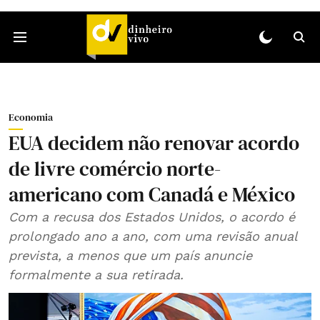
Economia
EUA decidem não renovar acordo
de livre comércio norte-
americano com Canadá e México
Com a recusa dos Estados Unidos, o acordo é
prolongado ano a ano, com uma revisão anual
prevista, a menos que um país anuncie
formalmente a sua retirada.