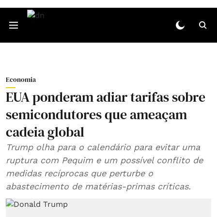
Economia
EUA ponderam adiar tarifas sobre
semicondutores que ameaçam
cadeia global
Trump olha para o calendário para evitar uma
ruptura com Pequim e um possível conflito de
medidas recíprocas que perturbe o
abastecimento de matérias‑primas críticas.