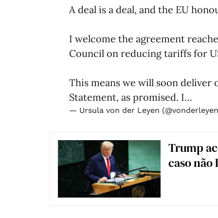
A deal is a deal, and the EU hon
I welcome the agreement reache
Council on reducing tariffs for U
This means we will soon deliver 
Statement, as promised. I…
— Ursula von der Leyen (@vonderleye
Trump ace
caso não 