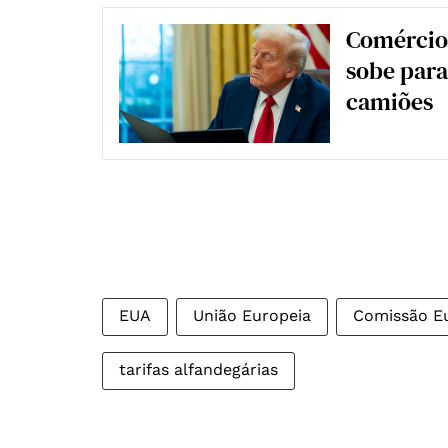
Comércio.
sobe para
camiões
EUA
União Europeia
Comissão E
tarifas alfandegárias