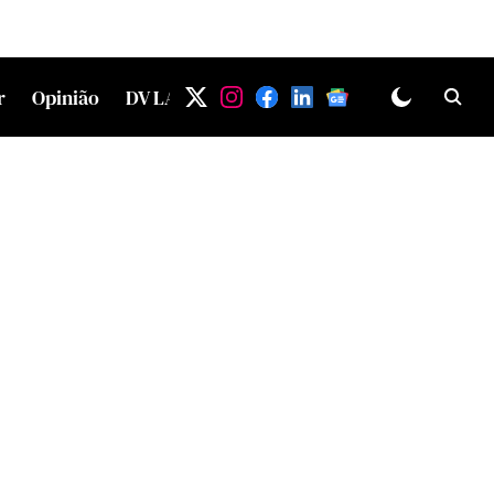
r
Opinião
DV LAB