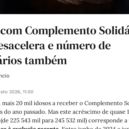
 com Complemento Solidá
esacelera e número de
iários também
ncio
sto 2026, 11:00
, mais 20 mil idosos a receber o Complemento So
s do ano passado. Mas este acréscimo de quase
 (de 225 543 mil para 245 532 mil) corresponde a
ace à evolução recente.
Entre junho de 2024 e ju