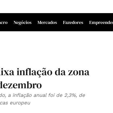
acro
Negócios
Mercados
Fazedores
Empreende
ixa inflação da zona
 dezembro
, a inflação anual foi de 2,3%, de
icas europeu