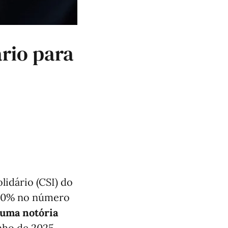
rio para
lidário (CSI) do
 10% no número
uma notória
nho de 2025,