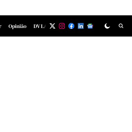
r
Opinião
DV LAB