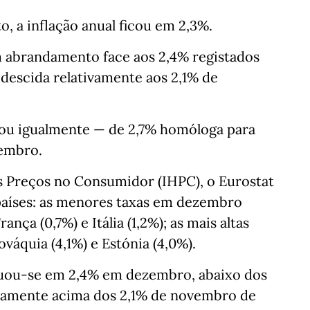
, a inflação anual ficou em 2,3%.
 abrandamento face aos 2,4% registados
escida relativamente aos 2,1% de
rou igualmente — de 2,7% homóloga para
embro.
 Preços no Consumidor (IHPC), o Eurostat
e países: as menores taxas em dezembro
nça (0,7%) e Itália (1,2%); as mais altas
váquia (4,1%) e Estónia (4,0%).
ituou‑se em 2,4% em dezembro, abaixo dos
iramente acima dos 2,1% de novembro de