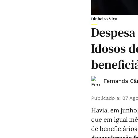
Dinheiro Vivo
Despesa
Idosos d
benefic
Fernanda Câ
Publicado a
:
07 Ago
Havia, em junho
que em igual mê
de beneficiários
desaceleração f