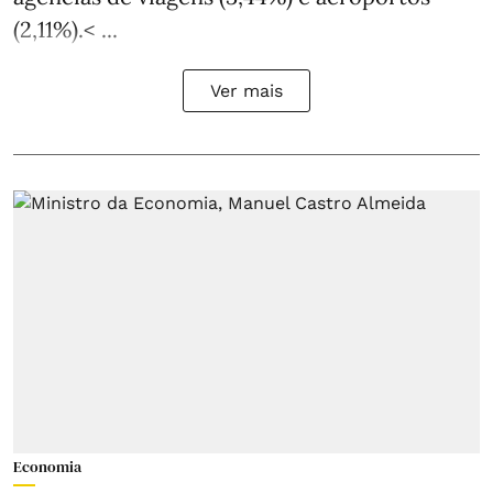
(2,11%).< ...
Ver mais
Economia