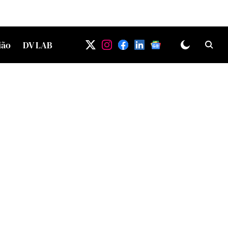
ião
DV LAB