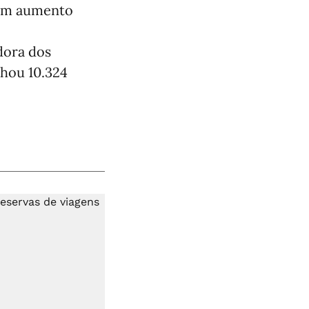
 um aumento
dora dos
nhou 10.324