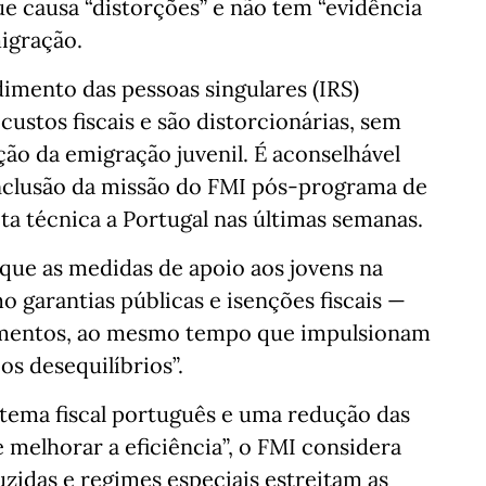
e causa “distorções” e não tem “evidência
migração.
imento das pessoas singulares (IRS)
ustos fiscais e são distorcionárias, sem
ção da emigração juvenil. É aconselhável
conclusão da missão do FMI pós-programa de
ta técnica a Portugal nas últimas semanas.
ue as medidas de apoio aos jovens na
garantias públicas e isenções fiscais —
ndimentos, ao mesmo tempo que impulsionam
os desequilíbrios”.
tema fiscal português e uma redução das
 melhorar a eficiência”, o FMI considera
uzidas e regimes especiais estreitam as