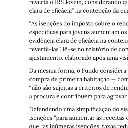
reverta o IRS Jovem, considerando qu
clara de eficácia” na contenção da e
“As isenções do imposto sobre o rend
específicas para jovens aumentam os c
evidência clara de eficácia na conten
revertê-las”, lê-se no relatório de 
ajustamento, elaborado após uma visi
Da mesma forma, o Fundo considera q
compra de primeira habitação — como 
“não são sujeitas a critérios de re
a procura e contribuem para agravar 
Defendendo uma simplificação do sis
isenções “para aumentar as receitas e
que “as inúmeras isenções, taxas red