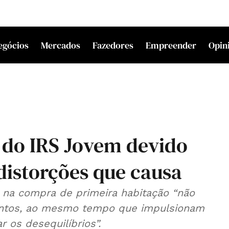
egócios
Mercados
Fazedores
Empreender
Opin
 do IRS Jovem devido
 distorções que causa
 na compra de primeira habitação “não
imentos, ao mesmo tempo que impulsionam
 os desequilíbrios”.