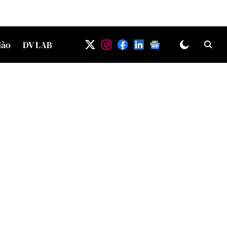
ião
DV LAB